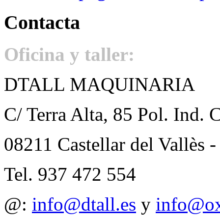
Contacta
Oficina y taller: 
DTALL MAQUINARIA
C/ Terra Alta, 85 Pol. Ind. 
08211 Castellar del Vall
Tel. 937 472 554
@:
info@dtall.es
y
info@ox