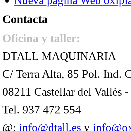
Nueva página Web oxipl
Contacta
Oficina y taller: 
DTALL MAQUINARIA
C/ Terra Alta, 85 Pol. Ind. 
08211 Castellar del Vall
Tel. 937 472 554
@:
info@dtall.es
y
info@ox